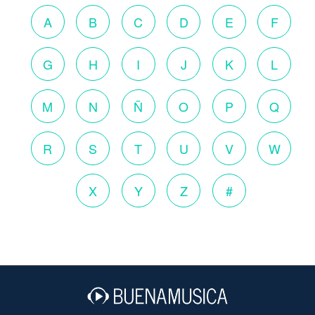
A
B
C
D
E
F
G
H
I
J
K
L
M
N
Ñ
O
P
Q
R
S
T
U
V
W
X
Y
Z
#