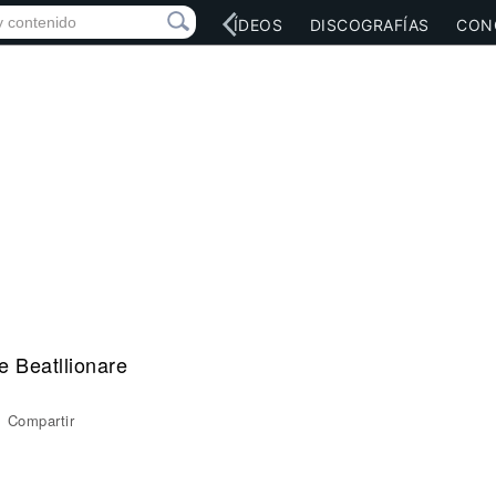
RED SOCIAL
MÚSICA
VÍDEOS
DISCOGRAFÍAS
CON
 Beatllionare
Compartir