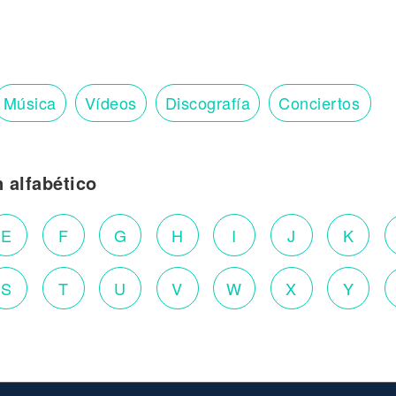
Música
Vídeos
Discografía
Conciertos
n alfabético
E
F
G
H
I
J
K
S
T
U
V
W
X
Y