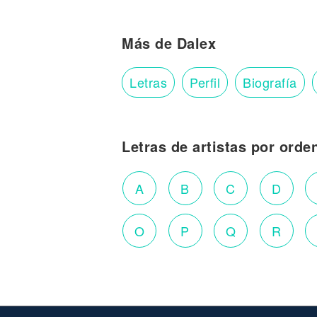
Más de Dalex
Letras
Perfil
Biografía
Letras de artistas por orde
A
B
C
D
O
P
Q
R