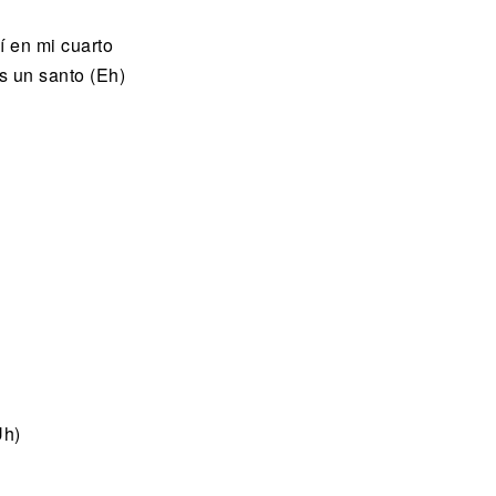
í en mi cuarto
 un santo (Eh)
'
Uh)