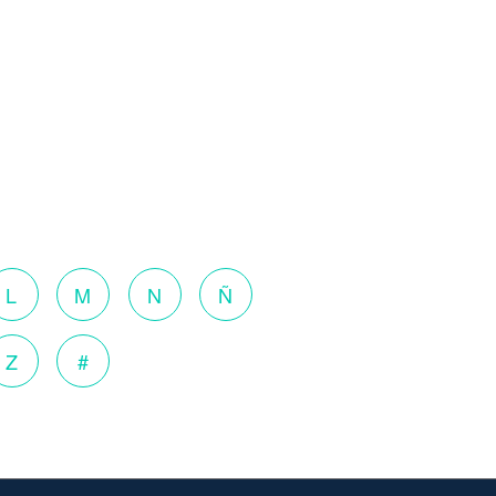
L
M
N
Ñ
Z
#