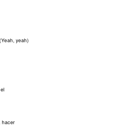
 (Yeah, yeah)
el
a hacer