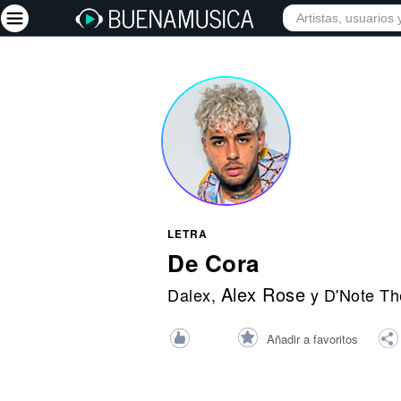
INICIO
ARTISTAS
Iniciar sesión
Registrarse
Inicio
Artistas
Red Social
LETRA
Música
De Cora
Vídeos
Alex Rose
Dalex
,
y D'Note The
Discografías
Añadir a favoritos
Letras
Conciertos