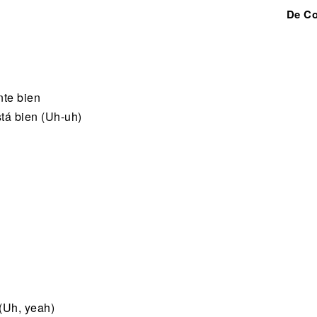
De C
nte bien
stá bien (Uh-uh)
 (Uh, yeah)