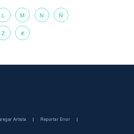
L
M
N
Ñ
Z
#
|
|
regar Artista
Reportar Error