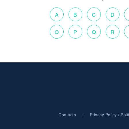
A
B
C
D
O
P
Q
R
|
Contacto
Privacy Policy / Pol