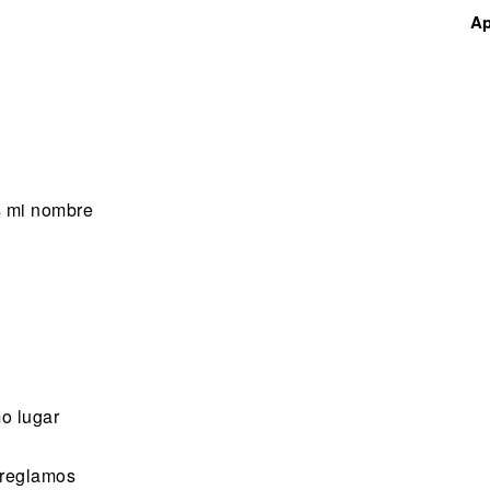
Ap
s mi nombre
o lugar
rreglamos