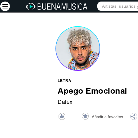
INICIO
ARTISTAS
Iniciar sesión
Registrarse
Inicio
Artistas
Red Social
LETRA
Música
Apego Emocional
Vídeos
Dalex
Discografías
Añadir a favoritos
Letras
Conciertos