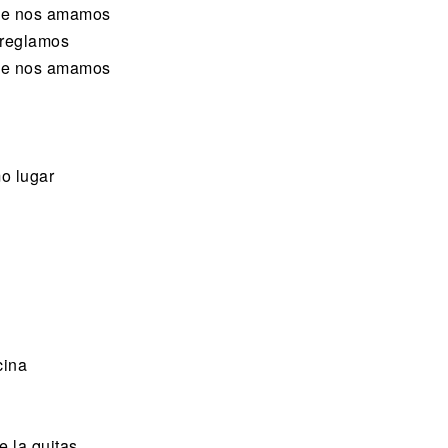
que nos amamos
rreglamos
que nos amamos
o lugar
cina
e la quitas