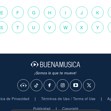
E
F
G
H
I
J
K
S
T
U
V
W
X
Y
¡Somos lo que te mueve!
|
|
ítica de Privacidad
Términos de Uso / Terms of Use
Ag
|
Publicidad
Copyright