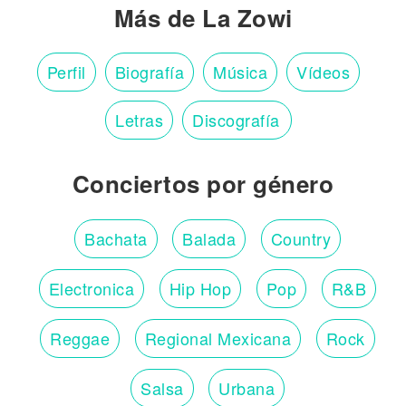
Más de La Zowi
Perfil
Biografía
Música
Vídeos
Letras
Discografía
Conciertos por género
Bachata
Balada
Country
Electronica
Hip Hop
Pop
R&B
Reggae
Regional Mexicana
Rock
Salsa
Urbana