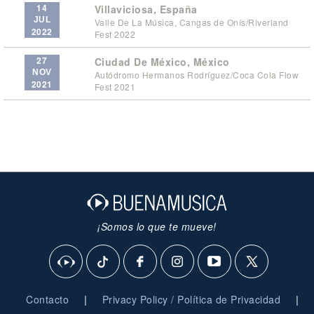
14
Villaviciosa, España
JUL
Valle De La Música, Cangas de Onís/Riverland
2022
Fest 2022
27
Ciudad De México, México
NOV
Autódromo Hermanos Rodríguez/Coca Cola Flow
2021
Fest 2021
¡Somos lo que te mueve!
|
|
Contacto
Privacy Policy / Política de Privacidad