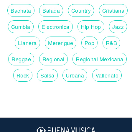
Bachata
Balada
Country
Cristiana
Cumbia
Electronica
Hip Hop
Jazz
Llanera
Merengue
Pop
R&B
Reggae
Regional
Regional Mexicana
Rock
Salsa
Urbana
Vallenato