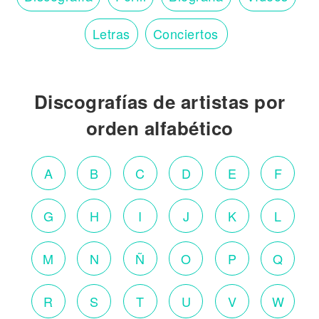
Letras
Conciertos
Discografías de artistas por
orden alfabético
A
B
C
D
E
F
G
H
I
J
K
L
M
N
Ñ
O
P
Q
R
S
T
U
V
W