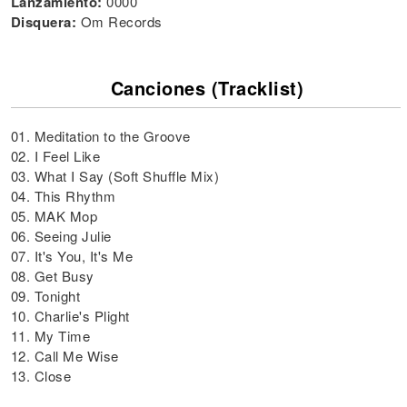
Lanzamiento:
0000
Disquera:
Om Records
Canciones (Tracklist)
01. Meditation to the Groove
02. I Feel Like
03. What I Say (Soft Shuffle Mix)
04. This Rhythm
05. MAK Mop
06. Seeing Julie
07. It's You, It's Me
08. Get Busy
09. Tonight
10. Charlie's Plight
11. My Time
12. Call Me Wise
13. Close