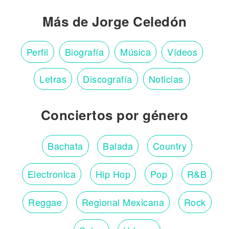
Más de Jorge Celedón
Perfil
Biografía
Música
Vídeos
Letras
Discografía
Noticias
Conciertos por género
Bachata
Balada
Country
Electronica
Hip Hop
Pop
R&B
Reggae
Regional Mexicana
Rock