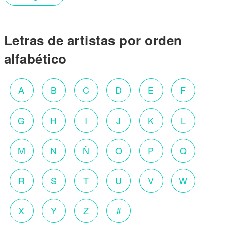
Letras de artistas por orden
alfabético
A
B
C
D
E
F
G
H
I
J
K
L
M
N
Ñ
O
P
Q
R
S
T
U
V
W
X
Y
Z
#