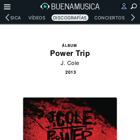
MÚSICA
VÍDEOS
DISCOGRAFÍAS
CONCIERTOS
LE
ÁLBUM
Power Trip
J. Cole
2013