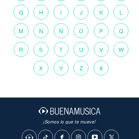
G
H
I
J
K
L
M
N
Ñ
O
P
Q
R
S
T
U
V
W
X
Y
Z
#
¡Somos lo que te mueve!