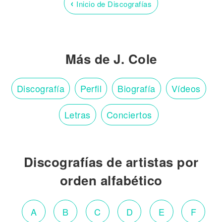
‹
Inicio de Discografías
Más de J. Cole
Discografía
Perfil
Biografía
Vídeos
Letras
Conciertos
Discografías de artistas por
orden alfabético
A
B
C
D
E
F