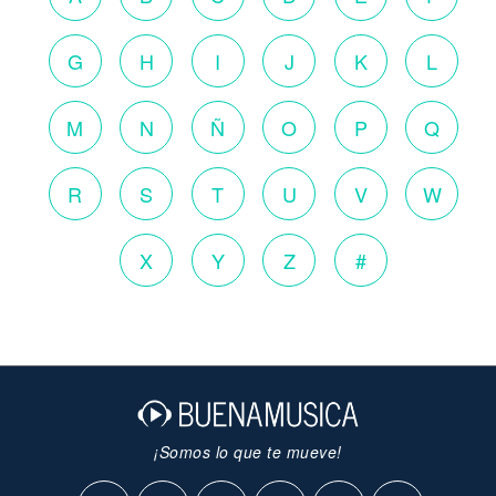
G
H
I
J
K
L
M
N
Ñ
O
P
Q
R
S
T
U
V
W
X
Y
Z
#
¡Somos lo que te mueve!