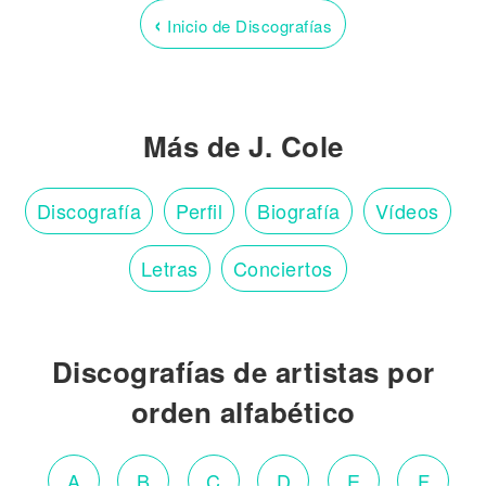
‹
Inicio de Discografías
Más de J. Cole
Discografía
Perfil
Biografía
Vídeos
Letras
Conciertos
Discografías de artistas por
orden alfabético
A
B
C
D
E
F