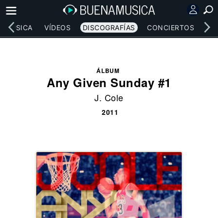
MÚSICA
VÍDEOS
DISCOGRAFÍAS
CONCIERTOS
LE
ÁLBUM
Any Given Sunday #1
J. Cole
2011