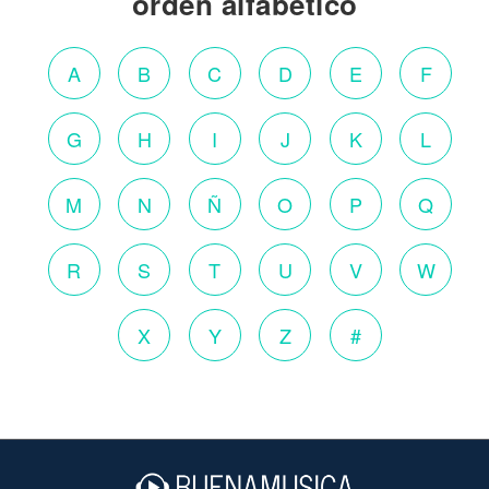
orden alfabético
A
B
C
D
E
F
G
H
I
J
K
L
M
N
Ñ
O
P
Q
R
S
T
U
V
W
X
Y
Z
#