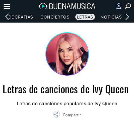
DISCOGRAFÍAS
CONCIERTOS
LETRAS
NOTICIAS
Letras de canciones de Ivy Queen
Letras de canciones populares de Ivy Queen
Compartir