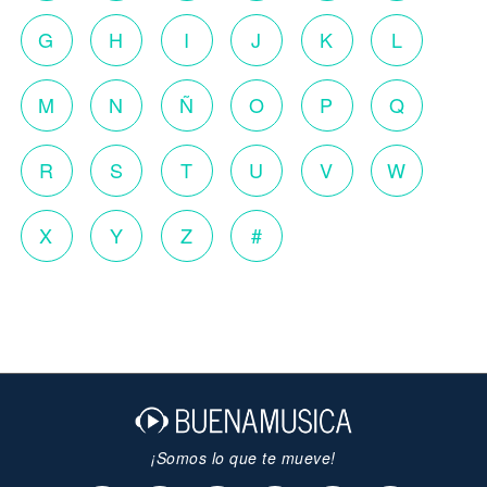
G
H
I
J
K
L
M
N
Ñ
O
P
Q
R
S
T
U
V
W
X
Y
Z
#
¡Somos lo que te mueve!