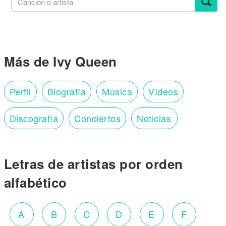
Más de Ivy Queen
Perfil
Biografía
Música
Vídeos
Discografía
Conciertos
Noticias
Letras de artistas por orden
alfabético
A
B
C
D
E
F