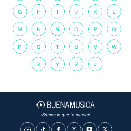
G
H
I
J
K
L
M
N
Ñ
O
P
Q
R
S
T
U
V
W
X
Y
Z
#
¡Somos lo que te mueve!