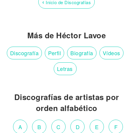
‹
Inicio de Discografías
Más de Héctor Lavoe
Discografía
Perfil
Biografía
Vídeos
Letras
Discografías de artistas por
orden alfabético
A
B
C
D
E
F