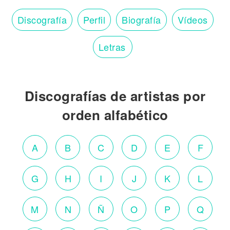
Discografía
Perfil
Biografía
Vídeos
Letras
Discografías de artistas por
orden alfabético
A
B
C
D
E
F
G
H
I
J
K
L
M
N
Ñ
O
P
Q