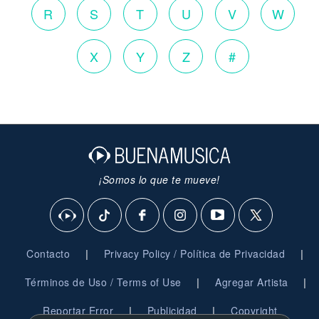
R
S
T
U
V
W
X
Y
Z
#
¡Somos lo que te mueve!
|
|
Contacto
Privacy Policy / Política de Privacidad
|
|
Términos de Uso / Terms of Use
Agregar Artista
|
|
Reportar Error
Publicidad
Copyright