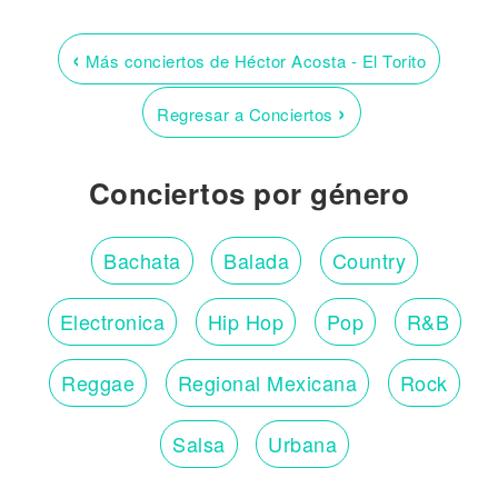
‹
Más conciertos de Héctor Acosta - El Torito
›
Regresar a Conciertos
Conciertos por género
Bachata
Balada
Country
Electronica
Hip Hop
Pop
R&B
Reggae
Regional Mexicana
Rock
Salsa
Urbana