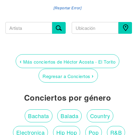
[Reportar Error]
‹
Más conciertos de Héctor Acosta - El Torito
›
Regresar a Conciertos
Conciertos por género
Bachata
Balada
Country
Electronica
Hip Hop
Pop
R&B