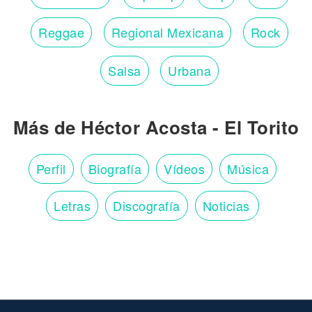
Reggae
Regional Mexicana
Rock
Salsa
Urbana
Más de Héctor Acosta - El Torito
Perfil
Biografía
Vídeos
Música
Letras
Discografía
Noticias