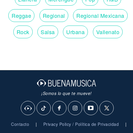
Reggae
Regional
Regional Mexicana
Rock
Salsa
Urbana
Vallenato
¡Somos lo que te mueve!
|
|
Contacto
Privacy Policy / Política de Privacidad