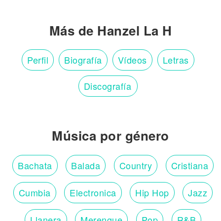
Más de Hanzel La H
Perfil
Biografía
Vídeos
Letras
Discografía
Música por género
Bachata
Balada
Country
Cristiana
Cumbia
Electronica
Hip Hop
Jazz
Llanera
Merengue
Pop
R&B