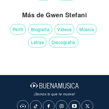
Más de Gwen Stefani
Perfil
Biografía
Vídeos
Música
Letras
Discografía
¡Somos lo que te mueve!