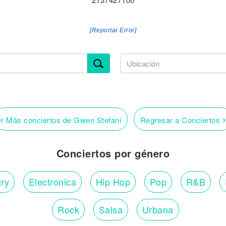
[Reportar Error]
‹
›
Más conciertos de Gwen Stefani
Regresar a Conciertos
Conciertos por género
ry
Electronica
Hip Hop
Pop
R&B
Rock
Salsa
Urbana