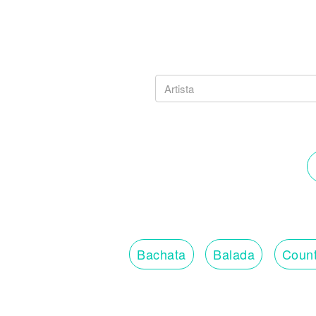
Bachata
Balada
Count