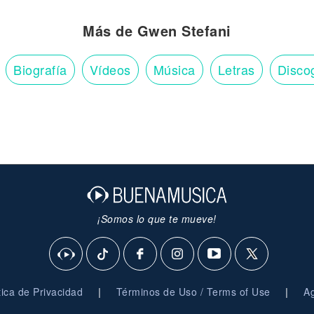
Más de Gwen Stefani
Biografía
Vídeos
Música
Letras
Disco
¡Somos lo que te mueve!
|
|
ítica de Privacidad
Términos de Uso / Terms of Use
Ag