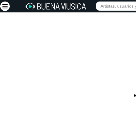
INICIO
ARTISTAS
Iniciar sesión
Registrarse
Inicio
Artistas
Red Social
Música
Vídeos
Discografías
Letras
Conciertos