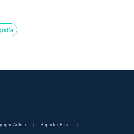
grafía
|
|
regar Artista
Reportar Error