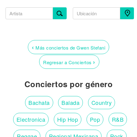
‹
Más conciertos de Gwen Stefani
›
Regresar a Conciertos
Conciertos por género
Bachata
Balada
Country
Electronica
Hip Hop
Pop
R&B
Reggae
Regional Mexicana
Rock