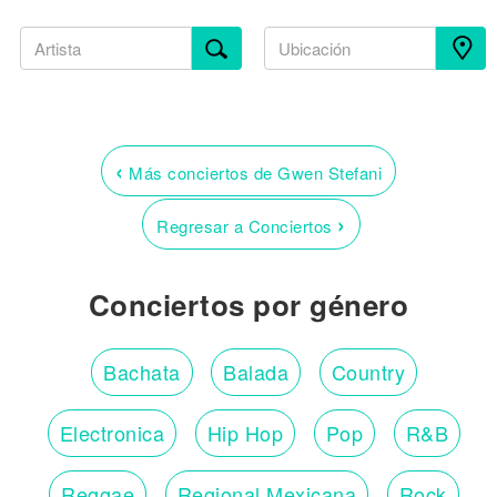
‹
Más conciertos de Gwen Stefani
›
Regresar a Conciertos
Conciertos por género
Bachata
Balada
Country
Electronica
Hip Hop
Pop
R&B
Reggae
Regional Mexicana
Rock