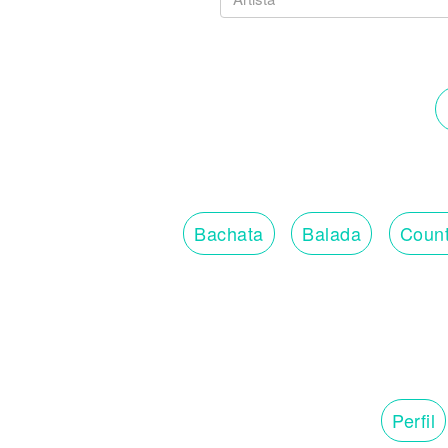
Bachata
Balada
Count
Perfil