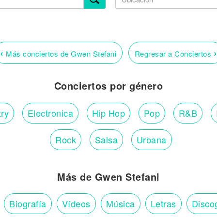
‹
›
Más conciertos de Gwen Stefani
Regresar a Conciertos
Conciertos por género
ry
Electronica
Hip Hop
Pop
R&B
Rock
Salsa
Urbana
Más de Gwen Stefani
Biografía
Vídeos
Música
Letras
Disco