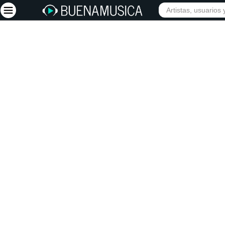
INICIO
ARTISTAS
Iniciar sesión
Registrarse
Inicio
Artistas
Red Social
Música
Vídeos
Discografías
Letras
Conciertos