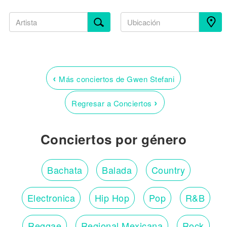
‹
Más conciertos de Gwen Stefani
›
Regresar a Conciertos
Conciertos por género
Bachata
Balada
Country
Electronica
Hip Hop
Pop
R&B
Reggae
Regional Mexicana
Rock