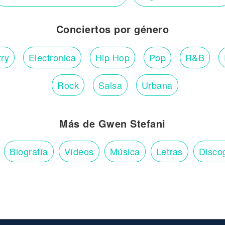
Conciertos por género
ry
Electronica
Hip Hop
Pop
R&B
Rock
Salsa
Urbana
Más de Gwen Stefani
Biografía
Vídeos
Música
Letras
Disco