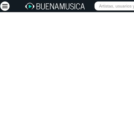
INICIO
ARTISTAS
Iniciar sesión
Registrarse
Inicio
Artistas
Red Social
Música
Vídeos
Discografías
Letras
Conciertos