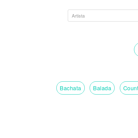
Bachata
Balada
Count