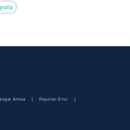
grafía
|
|
regar Artista
Reportar Error