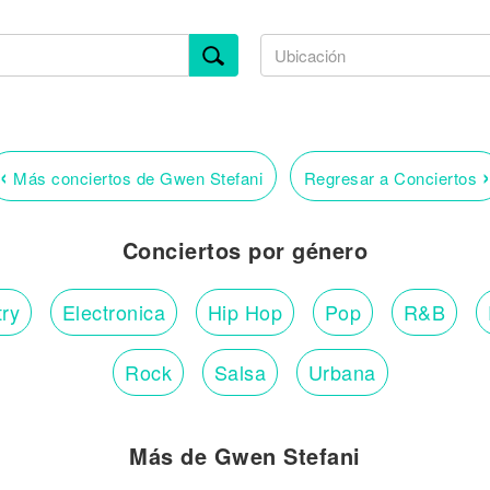
‹
›
Más conciertos de Gwen Stefani
Regresar a Conciertos
Conciertos por género
ry
Electronica
Hip Hop
Pop
R&B
Rock
Salsa
Urbana
Más de Gwen Stefani