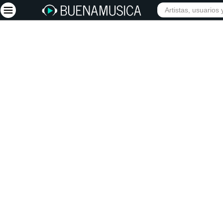
INICIO
ARTISTAS
Iniciar sesión
Registrarse
Inicio
Artistas
Red Social
Música
Vídeos
Discografías
Letras
Conciertos