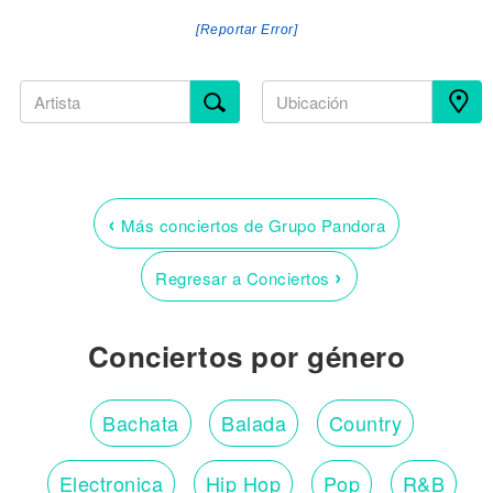
[Reportar Error]
‹
Más conciertos de Grupo Pandora
›
Regresar a Conciertos
Conciertos por género
Bachata
Balada
Country
Electronica
Hip Hop
Pop
R&B