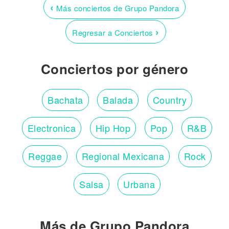
‹
Más conciertos de Grupo Pandora
›
Regresar a Conciertos
Conciertos por género
Bachata
Balada
Country
Electronica
Hip Hop
Pop
R&B
Reggae
Regional Mexicana
Rock
Salsa
Urbana
Más de Grupo Pandora