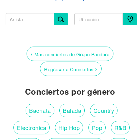
‹
Más conciertos de Grupo Pandora
›
Regresar a Conciertos
Conciertos por género
Bachata
Balada
Country
Electronica
Hip Hop
Pop
R&B