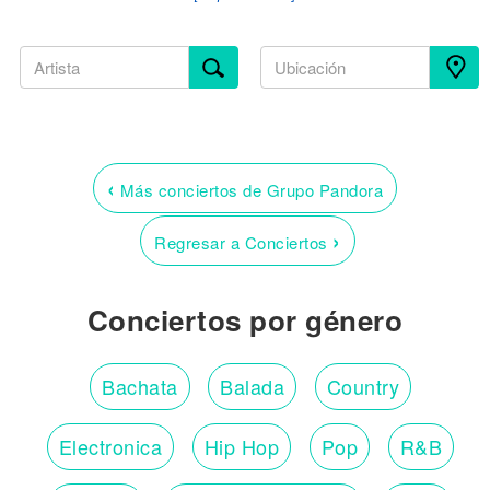
‹
Más conciertos de Grupo Pandora
›
Regresar a Conciertos
Conciertos por género
Bachata
Balada
Country
Electronica
Hip Hop
Pop
R&B