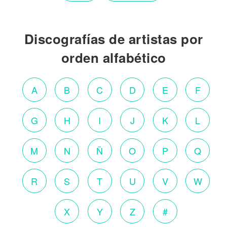
Discografías de artistas por
orden alfabético
A
B
C
D
E
F
G
H
I
J
K
L
M
N
Ñ
O
P
Q
R
S
T
U
V
W
X
Y
Z
#