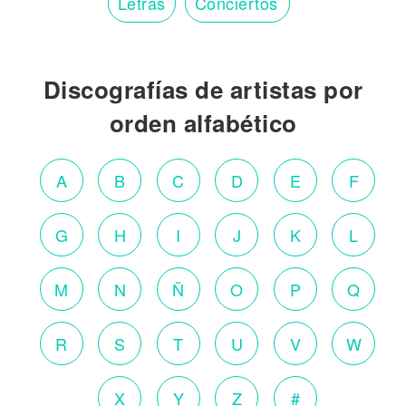
Letras
Conciertos
Discografías de artistas por
orden alfabético
A
B
C
D
E
F
G
H
I
J
K
L
M
N
Ñ
O
P
Q
R
S
T
U
V
W
X
Y
Z
#