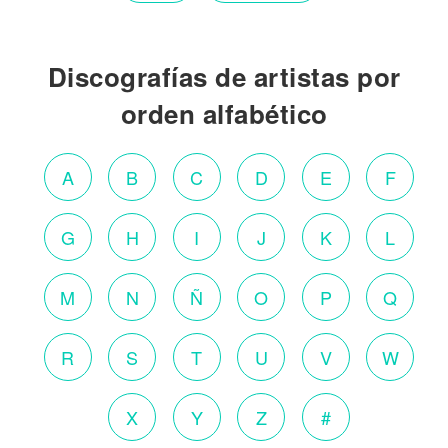
Discografías de artistas por
orden alfabético
A
B
C
D
E
F
G
H
I
J
K
L
M
N
Ñ
O
P
Q
R
S
T
U
V
W
X
Y
Z
#