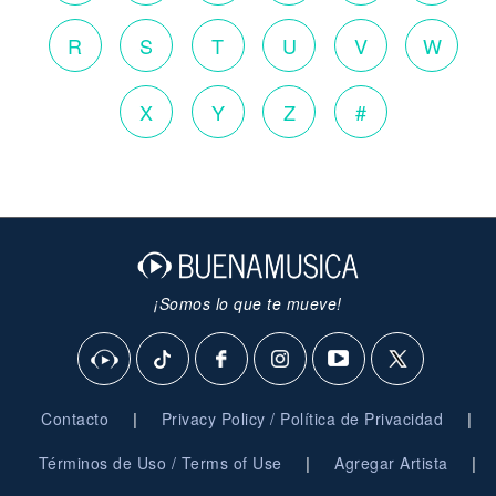
R
S
T
U
V
W
X
Y
Z
#
¡Somos lo que te mueve!
|
|
Contacto
Privacy Policy / Política de Privacidad
|
|
Términos de Uso / Terms of Use
Agregar Artista