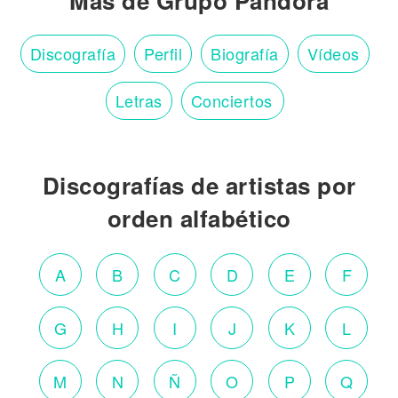
Más de Grupo Pandora
Discografía
Perfil
Biografía
Vídeos
Letras
Conciertos
Discografías de artistas por
orden alfabético
A
B
C
D
E
F
G
H
I
J
K
L
M
N
Ñ
O
P
Q