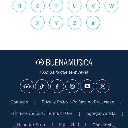
R
S
T
U
V
W
X
Y
Z
#
¡Somos lo que te mueve!
|
|
Contacto
Privacy Policy / Política de Privacidad
|
|
Términos de Uso / Terms of Use
Agregar Artista
|
|
Reportar Error
Publicidad
Copyright