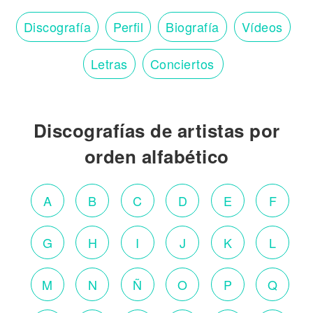
Discografía
Perfil
Biografía
Vídeos
Letras
Conciertos
Discografías de artistas por
orden alfabético
A
B
C
D
E
F
G
H
I
J
K
L
M
N
Ñ
O
P
Q