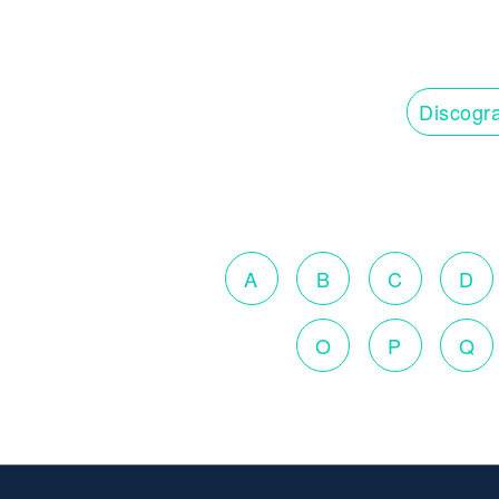
Discogra
A
B
C
D
O
P
Q