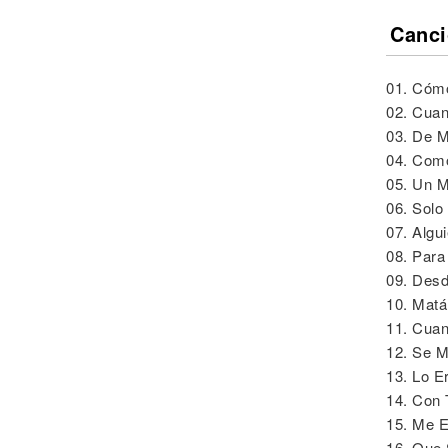
Canci
01. Cóm
02. Cua
03. De M
04. Com
05. Un 
06. Solo
07. Algu
08. Para
09. Desd
10. Matá
11. Cua
12. Se M
13. Lo E
14. Con
15. Me E
16. Que