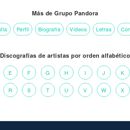
Más de Grupo Pandora
fía
Perfil
Biografía
Vídeos
Letras
Con
Discografías de artistas por orden alfabétic
E
F
G
H
I
J
K
R
S
T
U
V
W
X