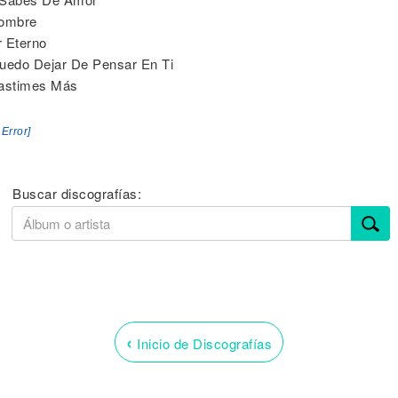
Hombre
 Eterno
uedo Dejar De Pensar En Ti
Lastimes Más
 Error]
Buscar discografías:
‹
Inicio de Discografías