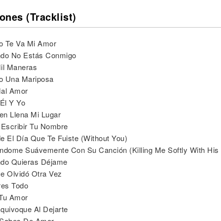
ones (Tracklist)
o Te Va Mi Amor
ndo No Estás Conmigo
il Maneras
o Una Mariposa
Mal Amor
 Él Y Yo
ien Llena Mi Lugar
 Escribir Tu Nombre
e El Día Que Te Fuiste (Without You)
ndome Suávemente Con Su Canción (Killing Me Softly With His
ndo Quieras Déjame
e Olvidó Otra Vez
res Todo
 Tu Amor
quivoque Al Dejarte
 Sabes De Amor