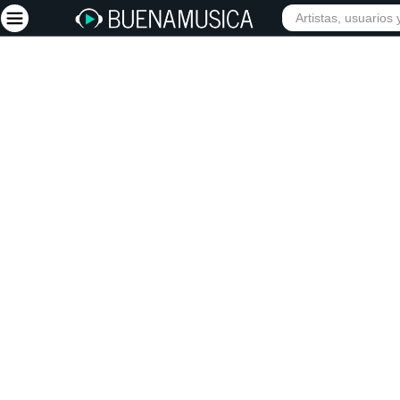
INIC
Iniciar sesión
Registrarse
Inicio
Artistas
Red Social
Música
Vídeos
Discografías
Letras
Conciertos