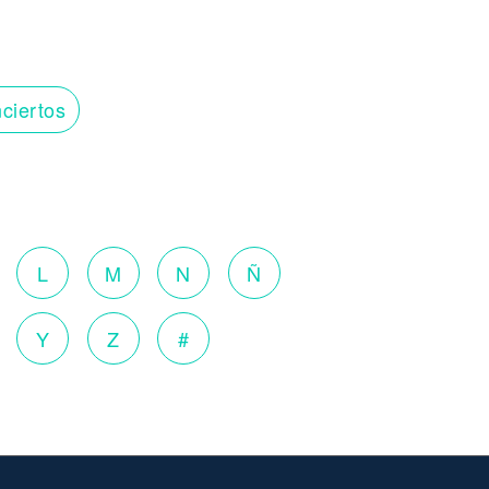
ciertos
o
L
M
N
Ñ
Y
Z
#