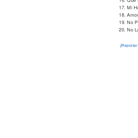
17. Mi 
18. Amor
19. No P
20. No 
[Reportar