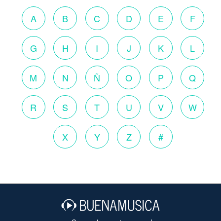
A
B
C
D
E
F
G
H
I
J
K
L
M
N
Ñ
O
P
Q
R
S
T
U
V
W
X
Y
Z
#