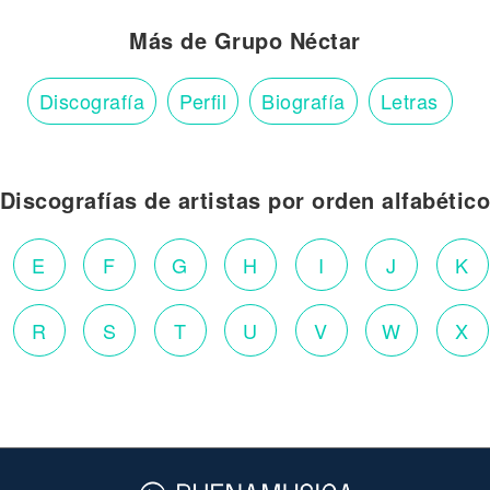
Más de Grupo Néctar
Discografía
Perfil
Biografía
Letras
Discografías de artistas por orden alfabétic
E
F
G
H
I
J
K
R
S
T
U
V
W
X