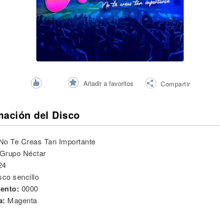
Añadir a favoritos
Compartir
mación del Disco
No Te Creas Tan Importante
Grupo Néctar
24
sco sencillo
ento:
0000
a:
Magenta