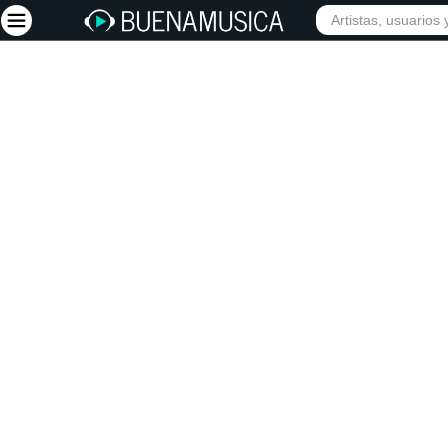
INIC
Iniciar sesión
Registrarse
Inicio
Artistas
Red Social
Música
Vídeos
Discografías
Letras
Conciertos