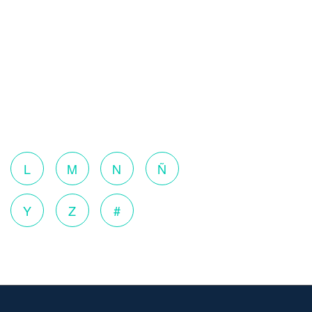
o
L
M
N
Ñ
Y
Z
#