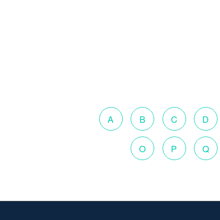
A
B
C
D
O
P
Q