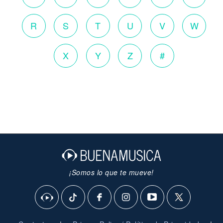
R
S
T
U
V
W
X
Y
Z
#
¡Somos lo que te mueve!