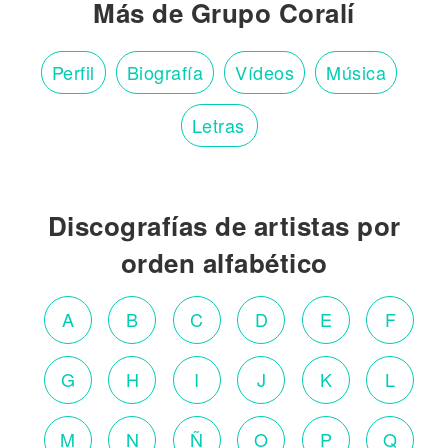
Más de Grupo Coralí
Perfil
Biografía
Vídeos
Música
Letras
Discografías de artistas por
orden alfabético
A
B
C
D
E
F
G
H
I
J
K
L
M
N
Ñ
O
P
Q