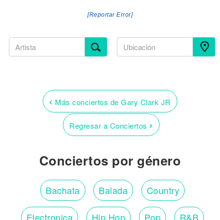
[Reportar Error]
‹
Más conciertos de Gary Clark JR
›
Regresar a Conciertos
Conciertos por género
Bachata
Balada
Country
Electronica
Hip Hop
Pop
R&B