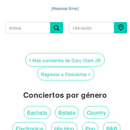
[Reportar Error]
‹
Más conciertos de Gary Clark JR
›
Regresar a Conciertos
Conciertos por género
Bachata
Balada
Country
Electronica
Hip Hop
Pop
R&B