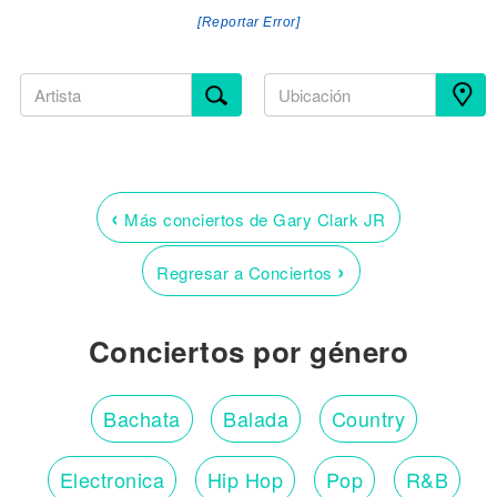
[Reportar Error]
‹
Más conciertos de Gary Clark JR
›
Regresar a Conciertos
Conciertos por género
Bachata
Balada
Country
Electronica
Hip Hop
Pop
R&B