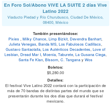
En Foro Sol/Abono VIVE LA SUITE 2 días Vive
Latino 2022
Viaducto Piedad y Río Churubusco, Ciudad De México,
08400, México
También presentándose:
Pixies
,
Milky Chance
,
Limp Bizkit
,
Devendra Banhart
,
Julieta Venegas
,
Banda MS
,
Los Fabulosos Cadillacs
,
Gustavo Santaolalla
,
Los Auténticos Decadentes
,
Love of
Lesbian
,
Dread Mar I
,
Moenia
,
Taburete
,
La Gusana Ciega
,
Santa Fe Klan
,
Blssom
,
C. Tangana
y
Wos
Boletos:
$5,280.00
Detalles:
El festival Vive Latino 2022 contará con la participación de
más de 70 bandas de distintas partes del mundo que se
presentarán durante los dos días que durará el festival
mexicano.