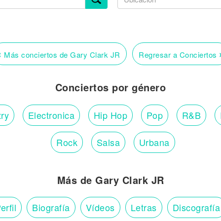
‹
Más conciertos de Gary Clark JR
Regresar a Conciertos
Conciertos por género
ry
Electronica
Hip Hop
Pop
R&B
Rock
Salsa
Urbana
Más de Gary Clark JR
erfil
Biografía
Vídeos
Letras
Discografía