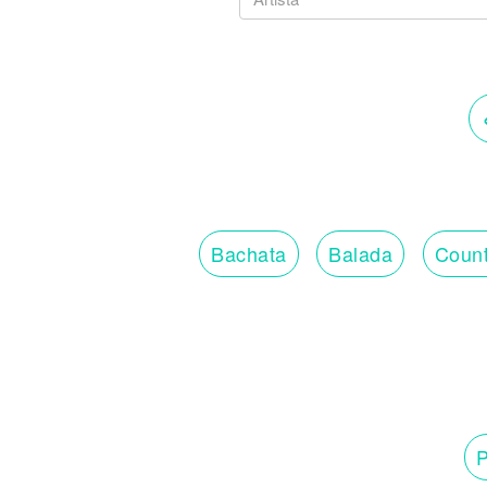
Bachata
Balada
Count
P