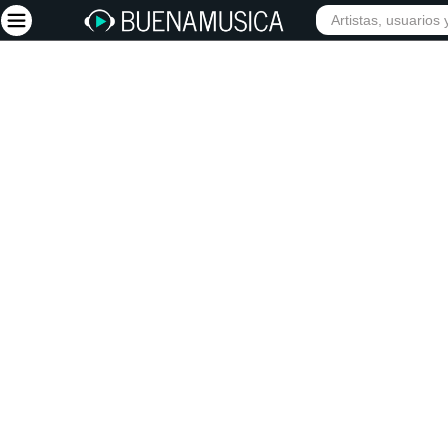
INICIO
ARTISTAS
Iniciar sesión
Registrarse
Inicio
Artistas
Red Social
Música
Vídeos
Discografías
Letras
Conciertos