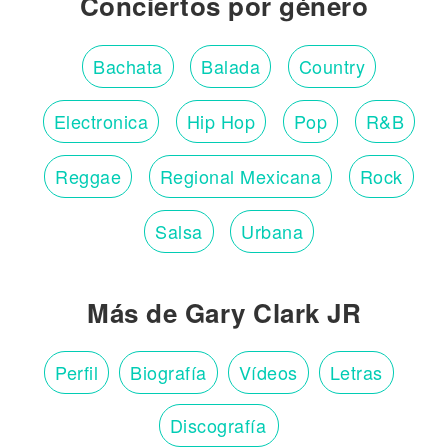
Conciertos por género
Bachata
Balada
Country
Electronica
Hip Hop
Pop
R&B
Reggae
Regional Mexicana
Rock
Salsa
Urbana
Más de Gary Clark JR
Perfil
Biografía
Vídeos
Letras
Discografía