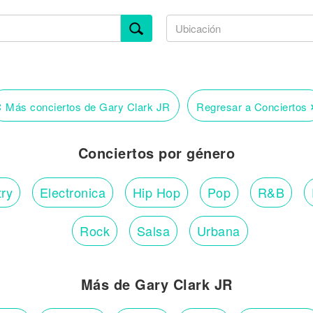
‹
Más conciertos de Gary Clark JR
Regresar a Conciertos
Conciertos por género
ry
Electronica
Hip Hop
Pop
R&B
Rock
Salsa
Urbana
Más de Gary Clark JR