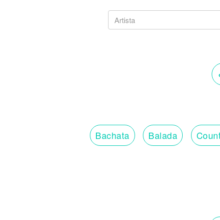
Bachata
Balada
Count