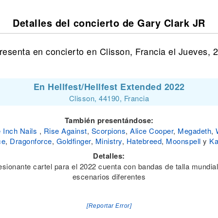
Detalles del concierto de Gary Clark JR
resenta en concierto en Clisson, Francia el Jueves, 2
En Hellfest/Hellfest Extended 2022
Clisson, 44190, Francia
También presentándose:
 Inch Nails
,
Rise Against
,
Scorpions
,
Alice Cooper
,
Megadeth
,
ce
,
Dragonforce
,
Goldfinger
,
Ministry
,
Hatebreed
,
Moonspell
y
Ka
Detalles:
esionante cartel para el 2022 cuenta con bandas de talla mundial
escenarios diferentes
[Reportar Error]