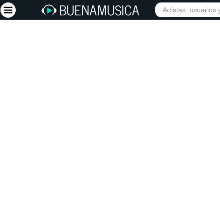
INICIO
ARTISTAS
Iniciar sesión
Registrarse
Inicio
Artistas
Red Social
Música
Vídeos
Discografías
Letras
Conciertos