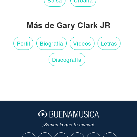
Salsa
Urbana
Más de Gary Clark JR
Perfil
Biografía
Vídeos
Letras
Discografía
¡Somos lo que te mueve!