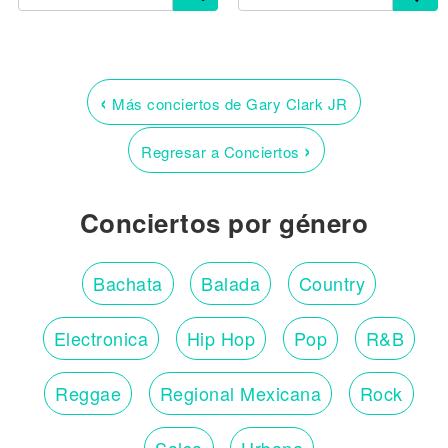
‹
Más conciertos de Gary Clark JR
›
Regresar a Conciertos
Conciertos por género
Bachata
Balada
Country
Electronica
Hip Hop
Pop
R&B
Reggae
Regional Mexicana
Rock