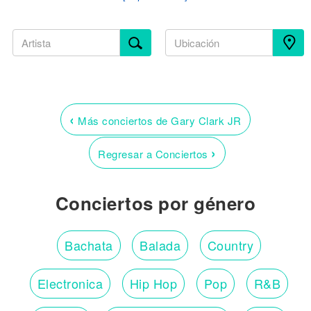
‹
Más conciertos de Gary Clark JR
›
Regresar a Conciertos
Conciertos por género
Bachata
Balada
Country
Electronica
Hip Hop
Pop
R&B