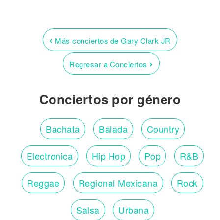
‹
Más conciertos de Gary Clark JR
›
Regresar a Conciertos
Conciertos por género
Bachata
Balada
Country
Electronica
Hip Hop
Pop
R&B
Reggae
Regional Mexicana
Rock
Salsa
Urbana