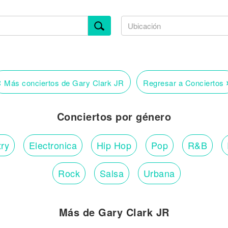
‹
Más conciertos de Gary Clark JR
Regresar a Conciertos
Conciertos por género
ry
Electronica
Hip Hop
Pop
R&B
Rock
Salsa
Urbana
Más de Gary Clark JR