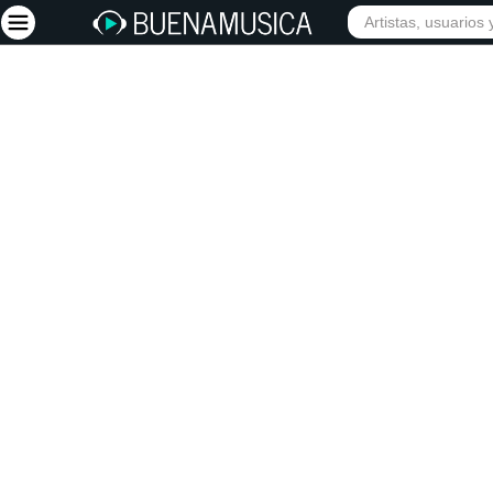
INICIO
ARTISTAS
Iniciar sesión
Registrarse
Inicio
Artistas
Red Social
Música
Vídeos
Discografías
Letras
Conciertos