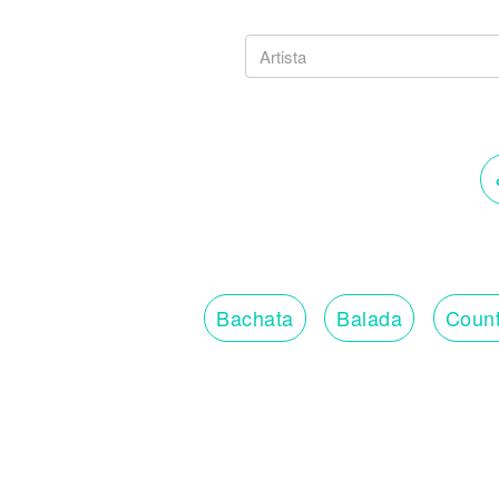
Bachata
Balada
Count