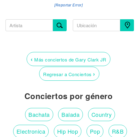
[Reportar Error]
‹
Más conciertos de Gary Clark JR
›
Regresar a Conciertos
Conciertos por género
Bachata
Balada
Country
Electronica
Hip Hop
Pop
R&B