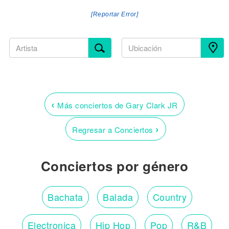
[Reportar Error]
‹
Más conciertos de Gary Clark JR
›
Regresar a Conciertos
Conciertos por género
Bachata
Balada
Country
Electronica
Hip Hop
Pop
R&B